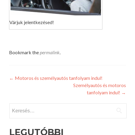
Várjuk jelentkezésed!
Bookmark the
permalink
.
Post
←
Motoros és személyautós tanfolyam indul!
Személyautós és motoros
navigation
tanfolyam indul!
→
Keresés:
LEGUTÓBBI