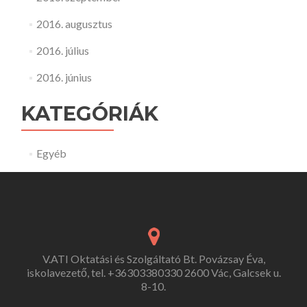
2016. augusztus
2016. július
2016. június
KATEGÓRIÁK
Egyéb
V.ATI Oktatási és Szolgáltató Bt. Povázsay Éva,
iskolavezető, tel. +36303380330 2600 Vác, Galcsek u.
8-10.