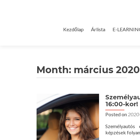
Skip
Kezdőlap
Árlista
E-LEARNIN
to
content
Month:
március 2020
Személyau
16:00-kor!
Posted on
2020
Személyautós 
képzések folya