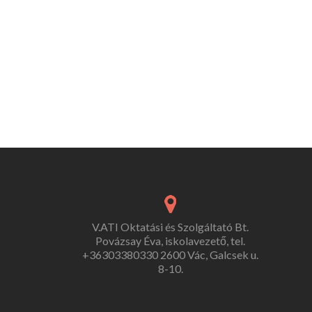
V.ATI Oktatási és Szolgáltató Bt.
Povázsay Éva, iskolavezető, tel.
+36303380330 2600 Vác, Galcsek u.
8-10.