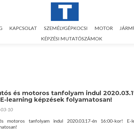
G
KAPCSOLAT
SZEMÉLYGÉPKOCSI
MOTOR
JÁRM
KÉPZÉSI MUTATÓSZÁMOK
tós és motoros tanfolyam indul 2020.03.1
 E-learning képzések folyamatosan!
-03-10
és motoros tanfolyam indul 2020.03.17-én 16:00-kor! E-le
matosan!