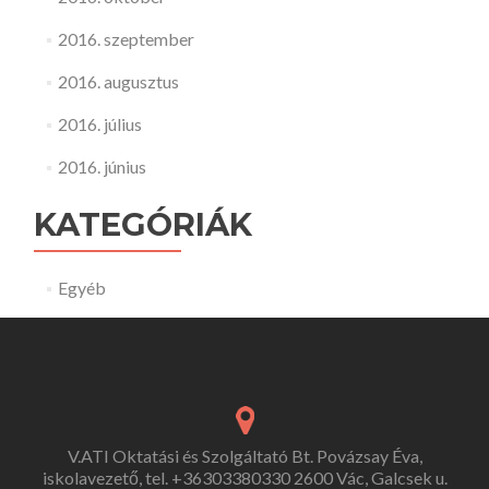
2016. szeptember
2016. augusztus
2016. július
2016. június
KATEGÓRIÁK
Egyéb
V.ATI Oktatási és Szolgáltató Bt. Povázsay Éva,
iskolavezető, tel. +36303380330 2600 Vác, Galcsek u.