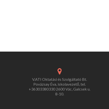
V.ATI Oktatási és Szolgáltató Bt.
Povázsay Éva, iskolavezető, tel.
+36303380330 2600 Vác, Galcsek u.
8-10.