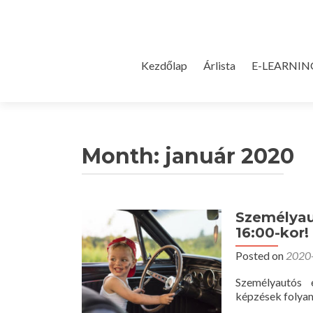
Skip
Kezdőlap
Árlista
E-LEARNIN
to
content
Month:
január 2020
Személyau
16:00-kor!
Posted on
2020
Személyautós 
képzések folya