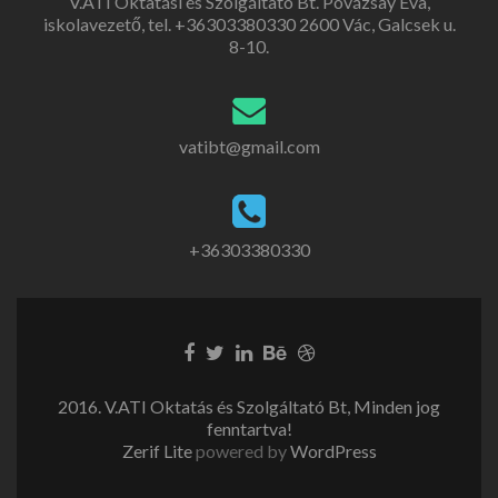
V.ATI Oktatási és Szolgáltató Bt. Povázsay Éva,
iskolavezető, tel. +36303380330 2600 Vác, Galcsek u.
8-10.
vatibt@gmail.com
+36303380330
2016. V.ATI Oktatás és Szolgáltató Bt, Minden jog
fenntartva!
Zerif Lite
powered by
WordPress