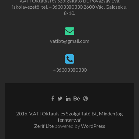
V.ATI Oktatási és Szolgáltató Bt. Povázsay Éva,
iskolavezető, tel. +36303380330 2600 Vác, Galcsek u.
8-10.
vatibt@gmail.com
+36303380330
2016. V.ATI Oktatás és Szolgáltató Bt, Minden jog
fenntartva!
Zerif Lite
powered by
WordPress