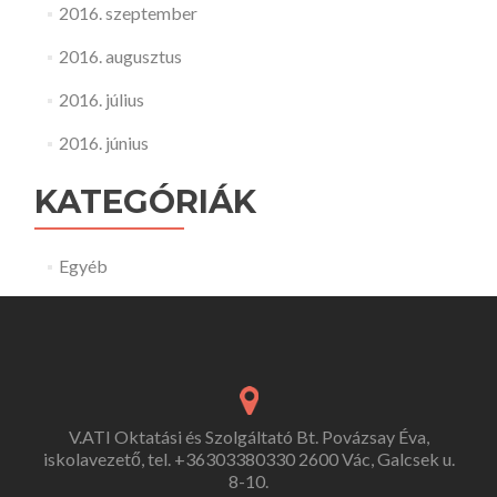
2016. szeptember
2016. augusztus
2016. július
2016. június
KATEGÓRIÁK
Egyéb
V.ATI Oktatási és Szolgáltató Bt. Povázsay Éva,
iskolavezető, tel. +36303380330 2600 Vác, Galcsek u.
8-10.