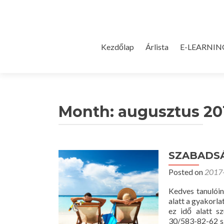
Skip
Kezdőlap
Árlista
E-LEARNIN
to
content
Month:
augusztus 20
SZABADS
Posted on
2017
Kedves tanulóin
alatt a gyakorla
ez idő alatt sz
30/583-82-62 sz