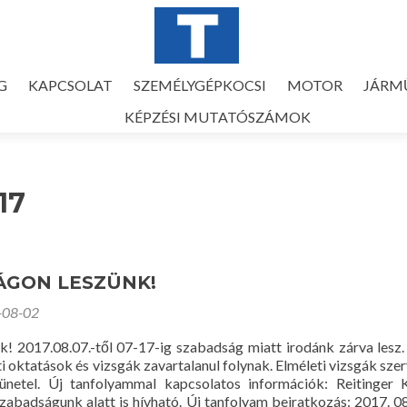
G
KAPCSOLAT
SZEMÉLYGÉPKOCSI
MOTOR
JÁRM
KÉPZÉSI MUTATÓSZÁMOK
17
ÁGON LESZÜNK!
-08-02
k! 2017.08.07.-től 07-17-ig szabadság miatt irodánk zárva lesz.
ti oktatások és vizsgák zavartalanul folynak. Elméleti vizsgák sze
ünetel. Új tanfolyammal kapcsolatos információk: Reitinger K
abadságunk alatt is hívható. Új tanfolyam beiratkozás: 2017. 08