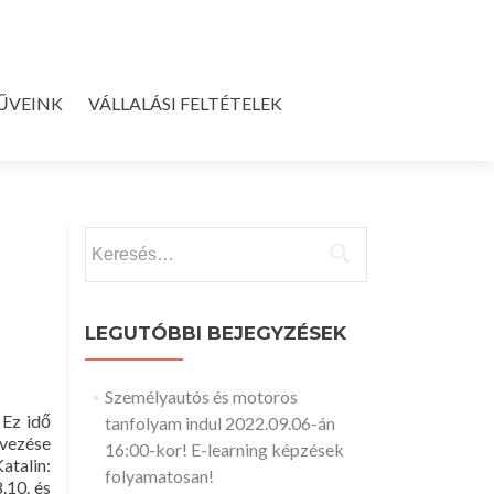
ŰVEINK
VÁLLALÁSI FELTÉTELEK
Keresés:
LEGUTÓBBI BEJEGYZÉSEK
Személyautós és motoros
 Ez idő
tanfolyam indul 2022.09.06-án
rvezése
16:00-kor! E-learning képzések
atalin:
folyamatosan!
.10. és