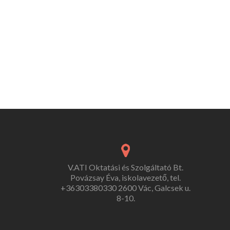
V.ATI Oktatási és Szolgáltató Bt.
Povázsay Éva, iskolavezető, tel.
+36303380330 2600 Vác, Galcsek u.
8-10.