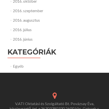
2016. október
2016. szeptember
2016. augusztus
2016. július
2016. június
KATEGÓRIÁK
Egyéb
V.ATI Oktatási és Szolgáltató Bt. Povázsay Éva,
iskolavezető, tel. +36303380330 2600 Vác, Galcsek u.