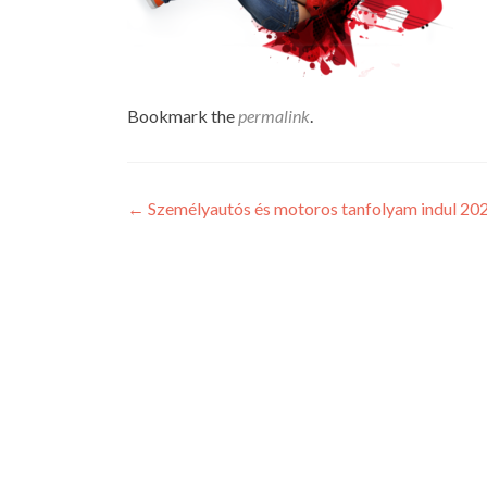
Bookmark the
permalink
.
Post
←
Személyautós és motoros tanfolyam indul 202
navigation