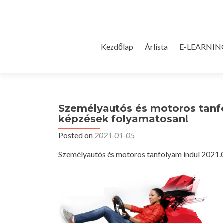
Skip
Kezdőlap
Árlista
E-LEARNIN
to
content
Személyautós és motoros tanfol
képzések folyamatosan!
Posted on
2021-01-05
Személyautós és motoros tanfolyam indul 2021.