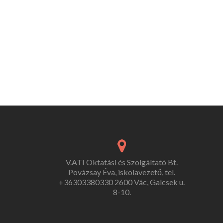
V.ATI Oktatási és Szolgáltató Bt.
Povázsay Éva, iskolavezető, tel.
+36303380330 2600 Vác, Galcsek u.
8-10.