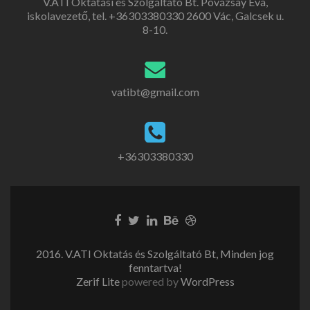
V.ATI Oktatási és Szolgáltató Bt. Povázsay Éva,
iskolavezető, tel. +36303380330 2600 Vác, Galcsek u.
8-10.
vatibt@gmail.com
+36303380330
2016. V.ATI Oktatás és Szolgáltató Bt, Minden jog
fenntartva!
Zerif Lite
powered by
WordPress