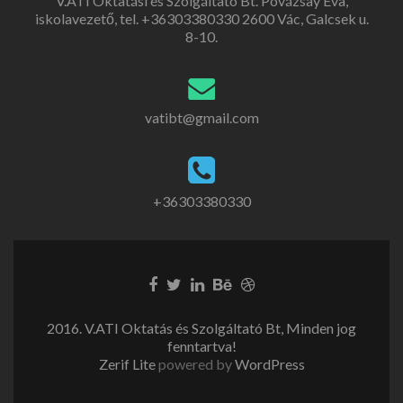
V.ATI Oktatási és Szolgáltató Bt. Povázsay Éva,
iskolavezető, tel. +36303380330 2600 Vác, Galcsek u.
8-10.
vatibt@gmail.com
+36303380330
2016. V.ATI Oktatás és Szolgáltató Bt, Minden jog
fenntartva!
Zerif Lite
powered by
WordPress