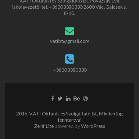
V.ATI Oktatási és Szolgáltató Bt. Povázsay Éva,
iskolavezető, tel. +36303380330 2600 Vác, Galcsek u.
8-10.
vatibt@gmail.com
+36303380330
2016. V.ATI Oktatás és Szolgáltató Bt, Minden jog
fenntartva!
Zerif Lite
powered by
WordPress