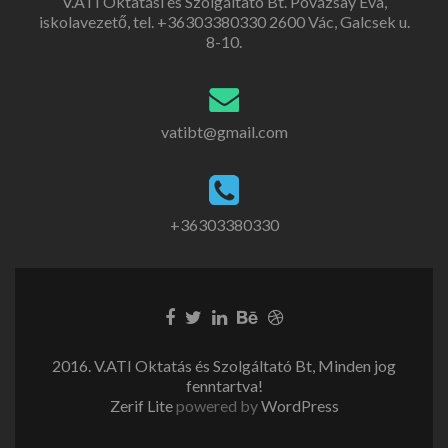
V.ATI Oktatási és Szolgáltató Bt. Povázsay Éva,
iskolavezető, tel. +36303380330 2600 Vác, Galcsek u.
8-10.
vatibt@gmail.com
+36303380330
2016. V.ATI Oktatás és Szolgáltató Bt, Minden jog
fenntartva!
Zerif Lite
powered by
WordPress