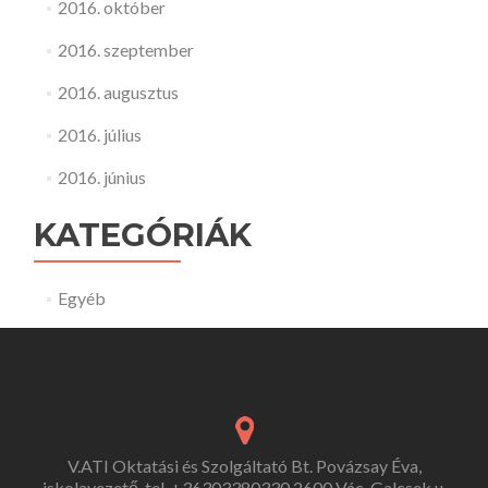
2016. október
2016. szeptember
2016. augusztus
2016. július
2016. június
KATEGÓRIÁK
Egyéb
V.ATI Oktatási és Szolgáltató Bt. Povázsay Éva,
iskolavezető, tel. +36303380330 2600 Vác, Galcsek u.