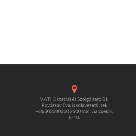
V.ATI Oktatási és Szolgáltató Bt.
Povázsay Éva, iskolavezető, tel.
+36303380330 2600 Vác, Galcsek u.
8-10.