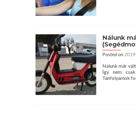
Nálunk má
(Segédmot
Posted on
2019
Nálunk már vál
Így nem csak
Tanfolyamok fo
Posts
navigation