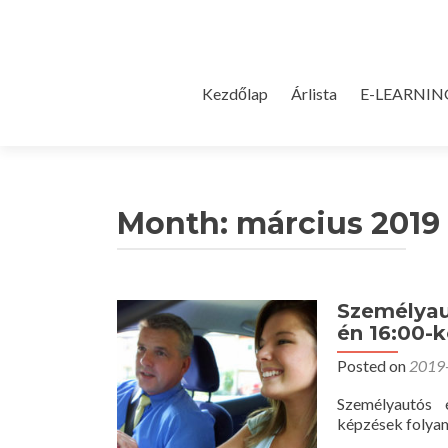
Skip
Kezdőlap
Árlista
E-LEARNIN
to
content
Month:
március 2019
Személyau
én 16:00-k
Posted on
2019
Személyautós 
képzések folya