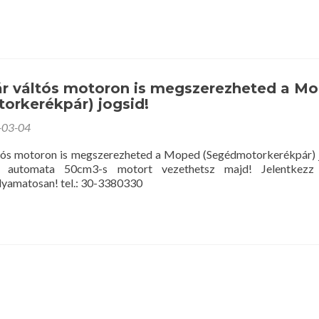
r váltós motoron is megszerezheted a M
orkerékpár) jogsid!
-03-04
tós motoron is megszerezheted a Moped (Segédmotorkerékpár) 
 automata 50cm3-s motort vezethetsz majd! Jelentkezz
lyamatosan! tel.: 30-3380330