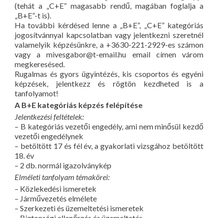
(tehát a „C+E” magasabb rendű, magában foglalja a
„B+E”-t is).
Ha további kérdésed lenne a „B+E”, „C+E” kategóriás
jogosítvánnyal kapcsolatban vagy jelentkezni szeretnél
valamelyik képzésünkre, a +3630-221-2929-es számon
vagy a mivesgabor@t-email.hu email címen várom
megkeresésed.
Rugalmas és gyors ügyintézés, kis csoportos és egyéni
képzések, jelentkezz és rögtön kezdheted is a
tanfolyamot!
A B+E kategóriás képzés felépítése
Jelentkezési feltételek:
– B kategóriás vezetői engedély, ami nem minősül kezdő
vezetői engedélynek
– betöltött 17 és fél év, a gyakorlati vizsgához betöltött
18. év
– 2 db. normál igazolványkép
Elméleti tanfolyam témakörei:
– Közlekedési ismeretek
– Járművezetés elmélete
– Szerkezeti és üzemeltetési ismeretek
– Biztonsági ellenőrzés és üzemeltetés