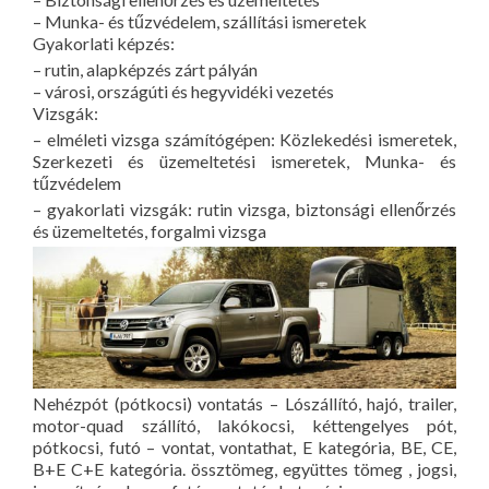
– Munka- és tűzvédelem, szállítási ismeretek
Gyakorlati képzés:
– rutin, alapképzés zárt pályán
– városi, országúti és hegyvidéki vezetés
Vizsgák:
– elméleti vizsga számítógépen: Közlekedési ismeretek,
Szerkezeti és üzemeltetési ismeretek, Munka- és
tűzvédelem
– gyakorlati vizsgák: rutin vizsga, biztonsági ellenőrzés
és üzemeltetés, forgalmi vizsga
Nehézpót (pótkocsi) vontatás – Lószállító, hajó, trailer,
motor-quad szállító, lakókocsi, kéttengelyes pót,
pótkocsi, futó – vontat, vontathat, E kategória, BE, CE,
B+E C+E kategória. össztömeg, együttes tömeg , jogsi,