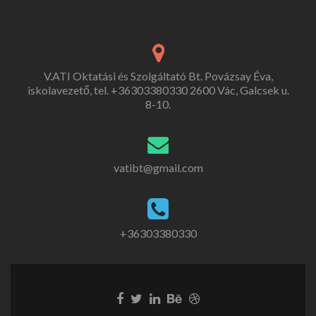
V.ATI Oktatási és Szolgáltató Bt. Povázsay Éva,
iskolavezető, tel. +36303380330 2600 Vác, Galcsek u.
8-10.
vatibt@gmail.com
+36303380330