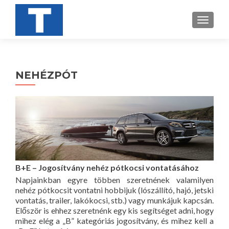
TOGGL
NEHÉZPÓT
B+E – Jogosítvány nehéz pótkocsi vontatásához
Napjainkban egyre többen szeretnének valamilyen
nehéz pótkocsit vontatni hobbijuk (lószállító, hajó, jetski
vontatás, trailer, lakókocsi, stb.) vagy munkájuk kapcsán.
Először is ehhez szeretnénk egy kis segítséget adni, hogy
mihez elég a „B” kategóriás jogosítvány, és mihez kell a