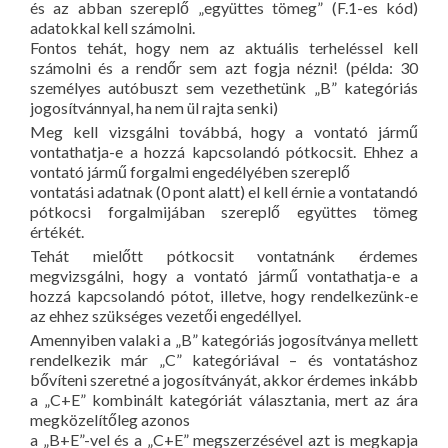
és az abban szereplő „együttes tömeg” (F.1-es kód)
adatokkal kell számolni.
Fontos tehát, hogy nem az aktuális terheléssel kell
számolni és a rendőr sem azt fogja nézni! (példa: 30
személyes autóbuszt sem vezethetünk „B” kategóriás
jogosítvánnyal, ha nem ül rajta senki)
Meg kell vizsgálni továbbá, hogy a vontató jármű
vontathatja-e a hozzá kapcsolandó pótkocsit. Ehhez a
vontató jármű forgalmi engedélyében szereplő
vontatási adatnak (0 pont alatt) el kell érnie a vontatandó
pótkocsi forgalmijában szereplő együttes tömeg
értékét.
Tehát mielőtt pótkocsit vontatnánk érdemes
megvizsgálni, hogy a vontató jármű vontathatja-e a
hozzá kapcsolandó pótot, illetve, hogy rendelkezünk-e
az ehhez szükséges vezetői engedéllyel.
Amennyiben valaki a „B” kategóriás jogosítványa mellett
rendelkezik már „C” kategóriával – és vontatáshoz
bővíteni szeretné a jogosítványát, akkor érdemes inkább
a „C+E” kombinált kategóriát választania, mert az ára
megközelítőleg azonos
a „B+E”-vel és a „C+E” megszerzésével azt is megkapja