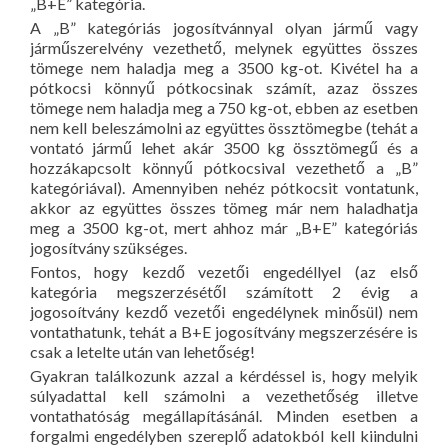
„B+E” kategória.
A „B” kategóriás jogosítvánnyal olyan jármű vagy
járműszerelvény vezethető, melynek együttes összes
tömege nem haladja meg a 3500 kg-ot. Kivétel ha a
pótkocsi könnyű pótkocsinak számít, azaz összes
tömege nem haladja meg a 750 kg-ot, ebben az esetben
nem kell beleszámolni az együttes össztömegbe (tehát a
vontató jármű lehet akár 3500 kg össztömegű és a
hozzákapcsolt könnyű pótkocsival vezethető a „B”
kategóriával). Amennyiben nehéz pótkocsit vontatunk,
akkor az együttes összes tömeg már nem haladhatja
meg a 3500 kg-ot, mert ahhoz már „B+E” kategóriás
jogosítvány szükséges.
Fontos, hogy kezdő vezetői engedéllyel (az első
kategória megszerzésétől számított 2 évig a
jogosoítvány kezdő vezetői engedélynek minősül) nem
vontathatunk, tehát a B+E jogosítvány megszerzésére is
csak a letelte után van lehetőség!
Gyakran találkozunk azzal a kérdéssel is, hogy melyik
súlyadattal kell számolni a vezethetőség illetve
vontathatóság megállapításánál. Minden esetben a
forgalmi engedélyben szereplő adatokból kell kiindulni